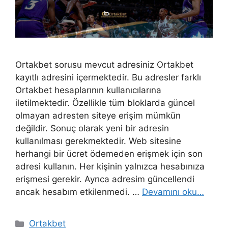
Ortakbet sorusu mevcut adresiniz Ortakbet
kayıtlı adresini içermektedir. Bu adresler farklı
Ortakbet hesaplarının kullanıcılarına
iletilmektedir. Özellikle tüm bloklarda güncel
olmayan adresten siteye erişim mümkün
değildir. Sonuç olarak yeni bir adresin
kullanılması gerekmektedir. Web sitesine
herhangi bir ücret ödemeden erişmek için son
adresi kullanın. Her kişinin yalnızca hesabınıza
erişmesi gerekir. Ayrıca adresim güncellendi
ancak hesabım etkilenmedi. …
Devamını oku…
Kategoriler
Ortakbet