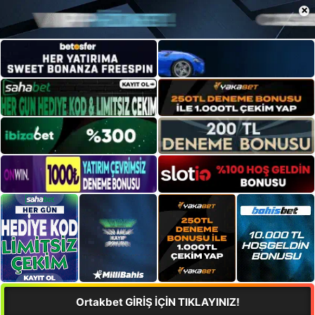
×
Ortakbet GİRİŞ İÇİN TIKLAYINIZ!