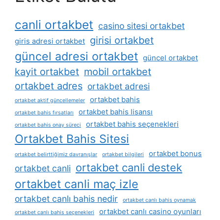
canli ortakbet
casino sitesi ortakbet
girisi ortakbet
giris adresi ortakbet
güncel adresi ortakbet
güncel ortakbet
kayit ortakbet
mobil ortakbet
ortakbet adres
ortakbet adresi
ortakbet bahis
ortakbet aktif güncellemeler
ortakbet bahis lisansı
ortakbet bahis fırsatları
ortakbet bahis seçenekleri
ortakbet bahis onay süreci
Ortakbet Bahis Sitesi
ortakbet bonus
ortakbet belirttiğimiz davranışlar
ortakbet bilgileri
ortakbet canli destek
ortakbet canli
ortakbet canli maç izle
ortakbet canlı bahis nedir
ortakbet canlı bahis oynamak
ortakbet canlı casino oyunları
ortakbet canlı bahis seçenekleri