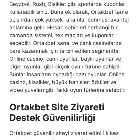
Beyzbol, Rush, Bisiklet gibi sporlarda kuponlar
kullanabilirsiniz. Buna ek olarak, Ortakbet tarife
açısından çok yüksek rakamlar sunması avantaj
anlamına gelir. Hesap sahipleri herhangi bir
zamanda sistemi, tek maçları ve kuponları
seçebilir. Ortakbet sanal ve canlı casinolarda
para kazanmak için tercih edilen segmenttir.
Online casino, canlı oyunlar, bayili oyunlar ve
diğer oyunlar gibi birçok oyun türüne sahiptir.
Bunlar insanların oynadığı bazı oyunlar. Online
casino, klasikler, büyük bahisler, ödüller ve
video yuvaları gibi farklı oyun türlerine sahiptir.
Ortakbet Site Ziyareti
Destek Güvenilirliği
Ortakbet güvenilir siteyi ziyaret edin! İlk kez