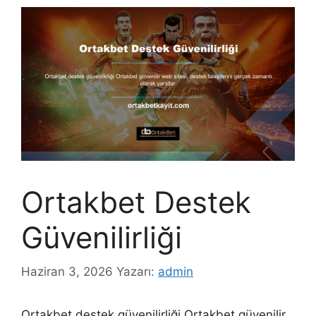
Ortakbet Destek
Güvenilirliği
Haziran 3, 2026
Yazarı:
admin
Ortakbet destek güvenilirliği Ortakbet güvenilir