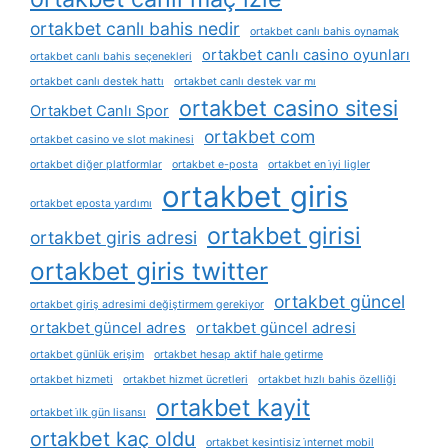
ortakbet canlı bahis nedir
ortakbet canlı bahis oynamak
ortakbet canlı casino oyunları
ortakbet canlı bahis seçenekleri
ortakbet canlı destek hattı
ortakbet canlı destek var mı
ortakbet casino sitesi
Ortakbet Canlı Spor
ortakbet com
ortakbet casino ve slot makinesi
ortakbet diğer platformlar
ortakbet e-posta
ortakbet en i̇yi ligler
ortakbet giris
ortakbet eposta yardımı
ortakbet girisi
ortakbet giris adresi
ortakbet giris twitter
ortakbet güncel
ortakbet giriş adresimi değiştirmem gerekiyor
ortakbet güncel adres
ortakbet güncel adresi
ortakbet günlük erişim
ortakbet hesap aktif hale getirme
ortakbet hizmeti
ortakbet hizmet ücretleri
ortakbet hızlı bahis özelliği
ortakbet kayit
ortakbet i̇lk gün lisansı
ortakbet kaç oldu
ortakbet kesintisiz i̇nternet mobil