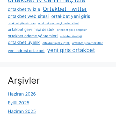
Ortakbet Twitter
ortakbet tv izle
ortakbet web sitesi
ortakbet yeni giris
ortakbet yüksek oran
ortakbet çevrimiçi casino sitesi
ortakbet çevrimiçi destek
ortakbet çıkış belgeleri
ortakbet ödeme yöntemleri
ortakbet özelliği
ortakbet üyelik
ortakbet üyelik i̇ptali
ortakbet şirket teklifleri
yeni giris ortakbet
yeni adresi ortakbet
Arşivler
Haziran 2026
Eylül 2025
Haziran 2025