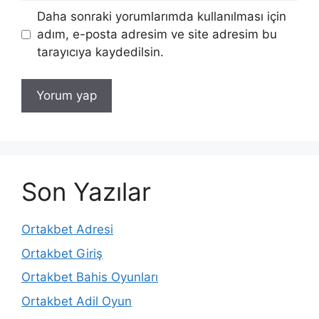
Daha sonraki yorumlarımda kullanılması için
adım, e-posta adresim ve site adresim bu
tarayıcıya kaydedilsin.
Son Yazılar
Ortakbet Adresi
Ortakbet Giriş
Ortakbet Bahis Oyunları
Ortakbet Adil Oyun