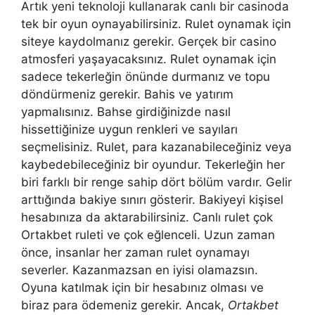
Artık yeni teknoloji kullanarak canlı bir casinoda
tek bir oyun oynayabilirsiniz. Rulet oynamak için
siteye kaydolmanız gerekir. Gerçek bir casino
atmosferi yaşayacaksınız. Rulet oynamak için
sadece tekerleğin önünde durmanız ve topu
döndürmeniz gerekir. Bahis ve yatırım
yapmalısınız. Bahse girdiğinizde nasıl
hissettiğinize uygun renkleri ve sayıları
seçmelisiniz. Rulet, para kazanabileceğiniz veya
kaybedebileceğiniz bir oyundur. Tekerleğin her
biri farklı bir renge sahip dört bölüm vardır. Gelir
arttığında bakiye sınırı gösterir. Bakiyeyi kişisel
hesabınıza da aktarabilirsiniz. Canlı rulet çok
Ortakbet ruleti ve çok eğlenceli. Uzun zaman
önce, insanlar her zaman rulet oynamayı
severler. Kazanmazsan en iyisi olamazsın.
Oyuna katılmak için bir hesabınız olması ve
biraz para ödemeniz gerekir. Ancak,
Ortakbet