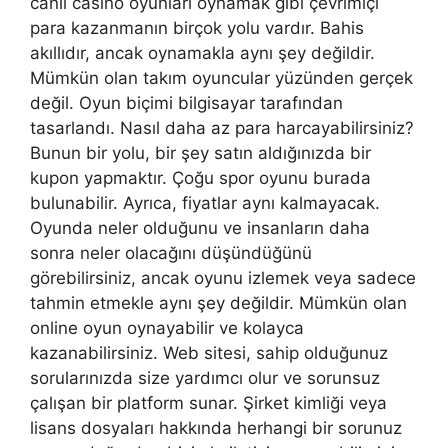
canlı casino oyunları oynamak gibi çevrimiçi
para kazanmanın birçok yolu vardır. Bahis
akıllıdır, ancak oynamakla aynı şey değildir.
Mümkün olan takım oyuncular yüzünden gerçek
değil. Oyun biçimi bilgisayar tarafından
tasarlandı. Nasıl daha az para harcayabilirsiniz?
Bunun bir yolu, bir şey satın aldığınızda bir
kupon yapmaktır. Çoğu spor oyunu burada
bulunabilir. Ayrıca, fiyatlar aynı kalmayacak.
Oyunda neler olduğunu ve insanların daha
sonra neler olacağını düşündüğünü
görebilirsiniz, ancak oyunu izlemek veya sadece
tahmin etmekle aynı şey değildir. Mümkün olan
online oyun oynayabilir ve kolayca
kazanabilirsiniz. Web sitesi, sahip olduğunuz
sorularınızda size yardımcı olur ve sorunsuz
çalışan bir platform sunar. Şirket kimliği veya
lisans dosyaları hakkında herhangi bir sorunuz