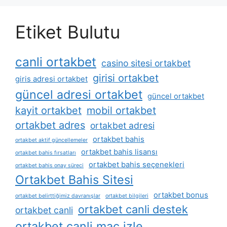
Etiket Bulutu
canli ortakbet
casino sitesi ortakbet
girisi ortakbet
giris adresi ortakbet
güncel adresi ortakbet
güncel ortakbet
kayit ortakbet
mobil ortakbet
ortakbet adres
ortakbet adresi
ortakbet bahis
ortakbet aktif güncellemeler
ortakbet bahis lisansı
ortakbet bahis fırsatları
ortakbet bahis seçenekleri
ortakbet bahis onay süreci
Ortakbet Bahis Sitesi
ortakbet bonus
ortakbet belirttiğimiz davranışlar
ortakbet bilgileri
ortakbet canli destek
ortakbet canli
ortakbet canli maç izle