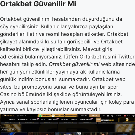
Ortakbet Güvenilir Mi
Ortakbet güvenilir mi hesabından duyurduğunu da
söyleyebilirsiniz. Kullanıcılar yalnızca paylaşılan
gönderileri iletir ve resmi hesapları etiketler. Ortakbet
şikayet alanındaki kusurları görüşebilir ve Ortakbet
kalitesini birlikte iyileştirebilirsiniz. Mevcut giriş
adresinizi bulamıyorsanız, lütfen Ortakbet resmi Twitter
hesabını takip edin.
Ortakbet güvenilir mi
web sitesinde
her gün yeni etkinlikler yayınlayarak kullanıcılarına
günlük indirim bonusları sunmaktadır. Ortakbet web
sitesi bu promosyonu sunar ve bunu ayrı bir spor
Casino bölümünde iki şekilde görüntüleyebilirsiniz.
Ayrıca sanal sporlarla ilgilenen oyuncular için kolay para
yatırma ve kayıpsız bonuslar sunmaktadır.