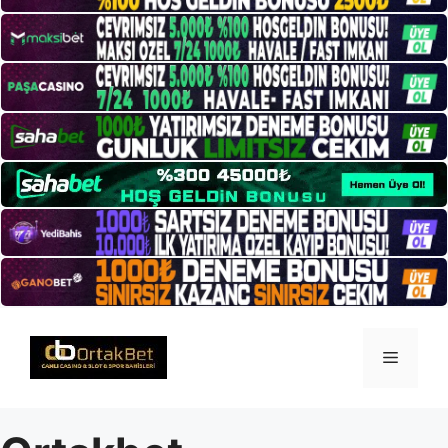
İçeriğe
atla
Menü