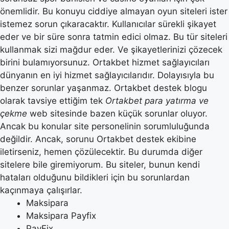
önemlidir. Bu konuyu ciddiye almayan oyun siteleri ister
istemez sorun çıkaracaktır. Kullanıcılar sürekli şikayet
eder ve bir süre sonra tatmin edici olmaz. Bu tür siteleri
kullanmak sizi mağdur eder. Ve şikayetlerinizi çözecek
birini bulamıyorsunuz. Ortakbet hizmet sağlayıcıları
dünyanın en iyi hizmet sağlayıcılarıdır. Dolayısıyla bu
benzer sorunlar yaşanmaz. Ortakbet destek blogu
olarak tavsiye ettiğim tek
Ortakbet para yatırma ve
çekme
web sitesinde bazen küçük sorunlar oluyor.
Ancak bu konular site personelinin sorumluluğunda
değildir. Ancak, sorunu Ortakbet destek ekibine
iletirseniz, hemen çözülecektir. Bu durumda diğer
sitelere bile giremiyorum. Bu siteler, bunun kendi
hataları olduğunu bildikleri için bu sorunlardan
kaçınmaya çalışırlar.
Maksipara
Maksipara Payfix
PayFix