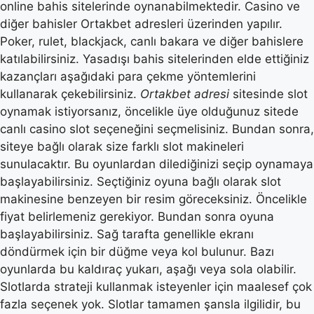
online bahis sitelerinde oynanabilmektedir. Casino ve
diğer bahisler Ortakbet adresleri üzerinden yapılır.
Poker, rulet, blackjack, canlı bakara ve diğer bahislere
katılabilirsiniz. Yasadışı bahis sitelerinden elde ettiğiniz
kazançları aşağıdaki para çekme yöntemlerini
kullanarak çekebilirsiniz.
Ortakbet adresi
sitesinde slot
oynamak istiyorsanız, öncelikle üye olduğunuz sitede
canlı casino slot seçeneğini seçmelisiniz. Bundan sonra,
siteye bağlı olarak size farklı slot makineleri
sunulacaktır. Bu oyunlardan dilediğinizi seçip oynamaya
başlayabilirsiniz. Seçtiğiniz oyuna bağlı olarak slot
makinesine benzeyen bir resim göreceksiniz. Öncelikle
fiyat belirlemeniz gerekiyor. Bundan sonra oyuna
başlayabilirsiniz. Sağ tarafta genellikle ekranı
döndürmek için bir düğme veya kol bulunur. Bazı
oyunlarda bu kaldıraç yukarı, aşağı veya sola olabilir.
Slotlarda strateji kullanmak isteyenler için maalesef çok
fazla seçenek yok. Slotlar tamamen şansla ilgilidir, bu