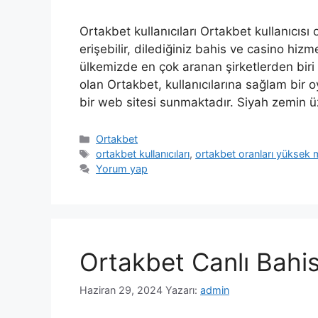
Ortakbet kullanıcıları Ortakbet kullanıcısı 
erişebilir, dilediğiniz bahis ve casino hizme
ülkemizde en çok aranan şirketlerden biri 
olan Ortakbet, kullanıcılarına sağlam bir o
bir web sitesi sunmaktadır. Siyah zemin üz
Kategoriler
Ortakbet
Etiketler
ortakbet kullanıcıları
,
ortakbet oranları yüksek 
Yorum yap
Ortakbet Canlı Bahi
Haziran 29, 2024
Yazarı:
admin