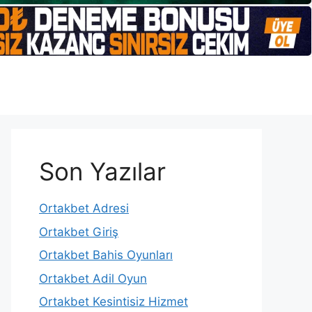
Son Yazılar
Ortakbet Adresi
Ortakbet Giriş
Ortakbet Bahis Oyunları
Ortakbet Adil Oyun
Ortakbet Kesintisiz Hizmet