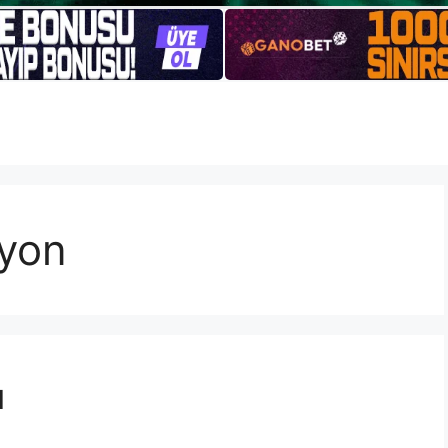
yon
ı