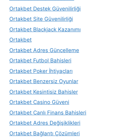
Ortakbet Destek Güvenilirliği
Ortakbet Site Güvenilirliği
Ortakbet Blackjack Kazanımı
Ortakbet
Ortakbet Adres Güncelleme
Ortakbet Futbol Bahisleri
Ortakbet Poker İhtiyaçları
Ortakbet Benzersiz Oyunlar
Ortakbet Kesintisiz Bahisler
Ortakbet Casino Güveni
Ortakbet Canlı Finans Bahisleri
Ortakbet Adres Değişiklikleri
Ortakbet Bağlantı Çözümleri