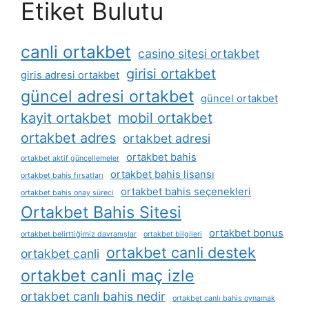
Etiket Bulutu
canli ortakbet
casino sitesi ortakbet
girisi ortakbet
giris adresi ortakbet
güncel adresi ortakbet
güncel ortakbet
kayit ortakbet
mobil ortakbet
ortakbet adres
ortakbet adresi
ortakbet bahis
ortakbet aktif güncellemeler
ortakbet bahis lisansı
ortakbet bahis fırsatları
ortakbet bahis seçenekleri
ortakbet bahis onay süreci
Ortakbet Bahis Sitesi
ortakbet bonus
ortakbet belirttiğimiz davranışlar
ortakbet bilgileri
ortakbet canli destek
ortakbet canli
ortakbet canli maç izle
ortakbet canlı bahis nedir
ortakbet canlı bahis oynamak