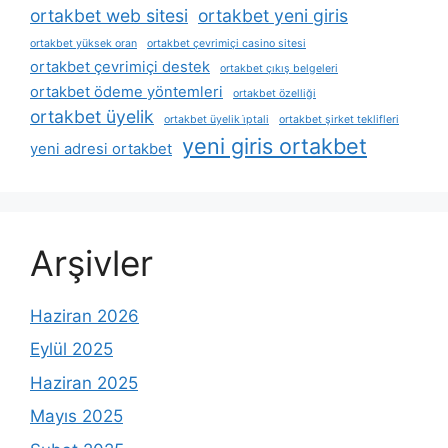
ortakbet web sitesi
ortakbet yeni giris
ortakbet yüksek oran
ortakbet çevrimiçi casino sitesi
ortakbet çevrimiçi destek
ortakbet çıkış belgeleri
ortakbet ödeme yöntemleri
ortakbet özelliği
ortakbet üyelik
ortakbet üyelik i̇ptali
ortakbet şirket teklifleri
yeni giris ortakbet
yeni adresi ortakbet
Arşivler
Haziran 2026
Eylül 2025
Haziran 2025
Mayıs 2025