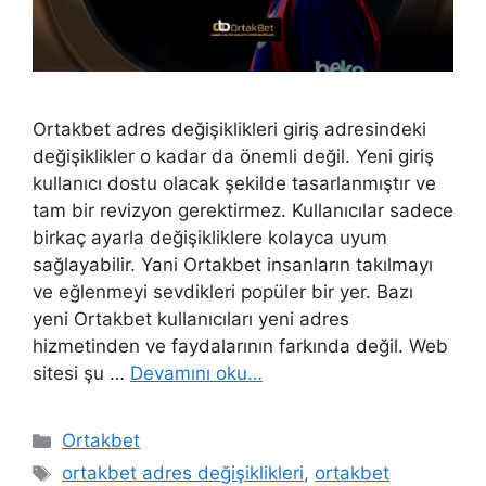
Ortakbet adres değişiklikleri giriş adresindeki
değişiklikler o kadar da önemli değil. Yeni giriş
kullanıcı dostu olacak şekilde tasarlanmıştır ve
tam bir revizyon gerektirmez. Kullanıcılar sadece
birkaç ayarla değişikliklere kolayca uyum
sağlayabilir. Yani Ortakbet insanların takılmayı
ve eğlenmeyi sevdikleri popüler bir yer. Bazı
yeni Ortakbet kullanıcıları yeni adres
hizmetinden ve faydalarının farkında değil. Web
sitesi şu …
Devamını oku…
Kategoriler
Ortakbet
Etiketler
ortakbet adres değişiklikleri
,
ortakbet