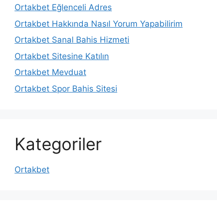
Ortakbet Eğlenceli Adres
Ortakbet Hakkında Nasıl Yorum Yapabilirim
Ortakbet Sanal Bahis Hizmeti
Ortakbet Sitesine Katılın
Ortakbet Mevduat
Ortakbet Spor Bahis Sitesi
Kategoriler
Ortakbet