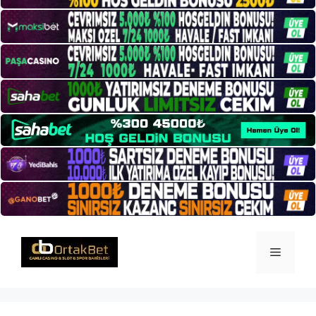
İçeriğe
atla
Menü