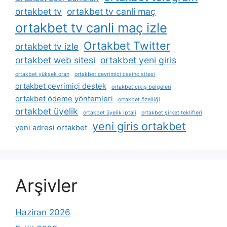
ortakbet tv
ortakbet tv canli maç
ortakbet tv canli maç izle
Ortakbet Twitter
ortakbet tv izle
ortakbet web sitesi
ortakbet yeni giris
ortakbet yüksek oran
ortakbet çevrimiçi casino sitesi
ortakbet çevrimiçi destek
ortakbet çıkış belgeleri
ortakbet ödeme yöntemleri
ortakbet özelliği
ortakbet üyelik
ortakbet üyelik i̇ptali
ortakbet şirket teklifleri
yeni giris ortakbet
yeni adresi ortakbet
Arşivler
Haziran 2026