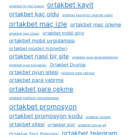
ortakbet kayit
ortakbet i̇lk gün lisansı
ortakbet kaç oldu
ortakbet kesintisiz i̇nternet mobil
ortakbet maç izle
ortakbet maç izleme
ortakbet mobil giriş
ortakbet maç süresi
ortakbet mobil uygulaması
ortakbet müşteri hizmetleri
ortakbet nasıl bir site
ortakbet oyun derecelendirme
Ortakbet Oyunlar
ortakbet oyun kaynakları
ortakbet oyun sitesi
ortakbet para yatirma
ortakbet para yatırma
ortakbet para çekme
ortakbet platform güncellemeleri
ortakbet promosyon
ortakbet promosyon kodu
ortakbet sistemi
ortakbet sitesi
ortakbet slot
ortakbet sosyal ağ
ortakbet telegram
Ortakbet Spor Bahisleri