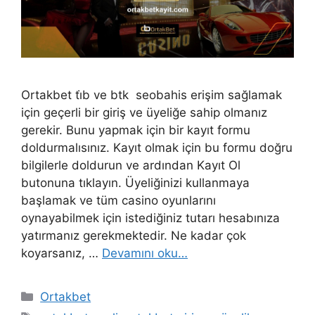
Ortakbet ti̇b ve btk seobahis erişim sağlamak
için geçerli bir giriş ve üyeliğe sahip olmanız
gerekir. Bunu yapmak için bir kayıt formu
doldurmalısınız. Kayıt olmak için bu formu doğru
bilgilerle doldurun ve ardından Kayıt Ol
butonuna tıklayın. Üyeliğinizi kullanmaya
başlamak ve tüm casino oyunlarını
oynayabilmek için istediğiniz tutarı hesabınıza
yatırmanız gerekmektedir. Ne kadar çok
koyarsanız, …
Devamını oku…
Kategoriler
Ortakbet
Etiketler