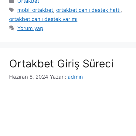
Ortakbet
Etiketler
mobil ortakbet
,
ortakbet canlı destek hattı
,
ortakbet canlı destek var mı
Yorum yap
Ortakbet Giriş Süreci
Haziran 8, 2024
Yazarı:
admin