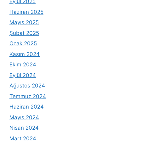
Eylül 2025
Haziran 2025
Mayıs 2025
Şubat 2025
Ocak 2025
Kasım 2024
Ekim 2024
Eylül 2024
Ağustos 2024
Temmuz 2024
Haziran 2024
Mayıs 2024
Nisan 2024
Mart 2024