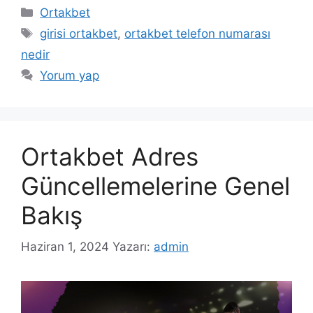
Kategoriler
Ortakbet
Etiketler
girisi ortakbet
,
ortakbet telefon numarası
nedir
Yorum yap
Ortakbet Adres
Güncellemelerine Genel
Bakış
Haziran 1, 2024
Yazarı:
admin