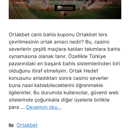
Ortakbet canlı bahis kuponu Ortakbet ters
çevrilmesinin ortak amacı nedir? Bu, casino
severlerin çeşitli maçlara katılan takımlara bahis
oynamasına olanak tanır. Özellikle Türkiye
pazarındaki en başarılı bahis sistemlerinden biri
olduğunu itiraf etmeliyim. Ortak Hedef
konusunu anladıktan sonra casino severler
buna nasıl katılabileceklerini öğrenmekle
ilgilenirler. Bu durumda kullanıcılar, güvenli web
sitelerinde çoğunlukla diğer üyelerle birlikte
para …
Devamını oku…
Kategoriler
Ortakbet