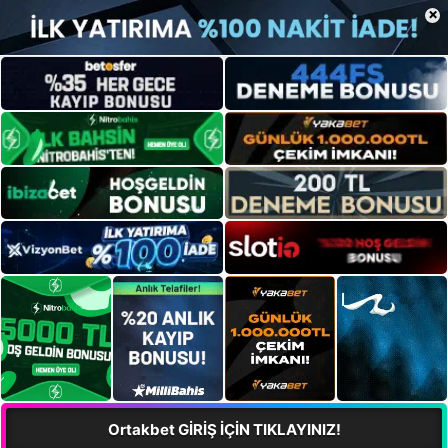
×
Ortakbet GİRİŞ İÇİN TIKLAYINIZ!