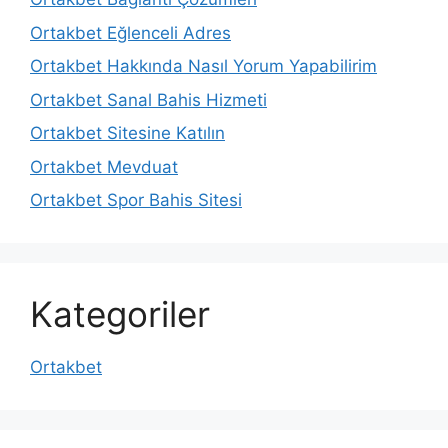
Ortakbet Eğlenceli Adres
Ortakbet Hakkında Nasıl Yorum Yapabilirim
Ortakbet Sanal Bahis Hizmeti
Ortakbet Sitesine Katılın
Ortakbet Mevduat
Ortakbet Spor Bahis Sitesi
Kategoriler
Ortakbet