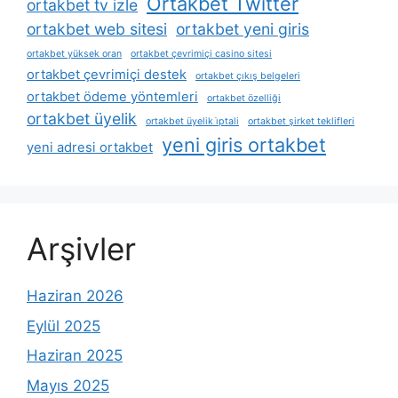
Ortakbet Twitter
ortakbet tv izle
ortakbet web sitesi
ortakbet yeni giris
ortakbet yüksek oran
ortakbet çevrimiçi casino sitesi
ortakbet çevrimiçi destek
ortakbet çıkış belgeleri
ortakbet ödeme yöntemleri
ortakbet özelliği
ortakbet üyelik
ortakbet üyelik i̇ptali
ortakbet şirket teklifleri
yeni giris ortakbet
yeni adresi ortakbet
Arşivler
Haziran 2026
Eylül 2025
Haziran 2025
Mayıs 2025