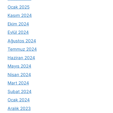
Ocak 2025
Kasım 2024
Ekim 2024
Eylül 2024
Ağustos 2024
Temmuz 2024
Haziran 2024
Mayıs 2024
Nisan 2024
Mart 2024
Şubat 2024
Ocak 2024
Aralık 2023