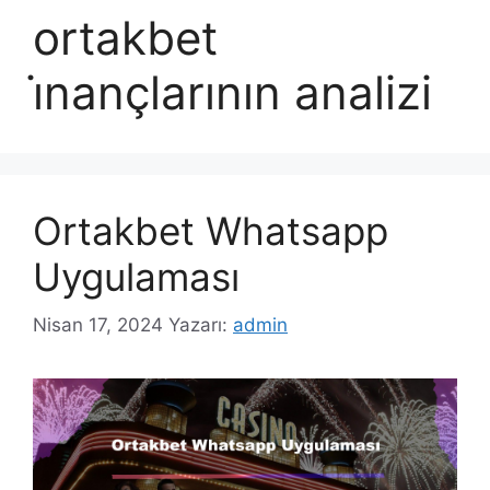
ortakbet
i̇nançlarının analizi
Ortakbet Whatsapp
Uygulaması
Nisan 17, 2024
Yazarı:
admin