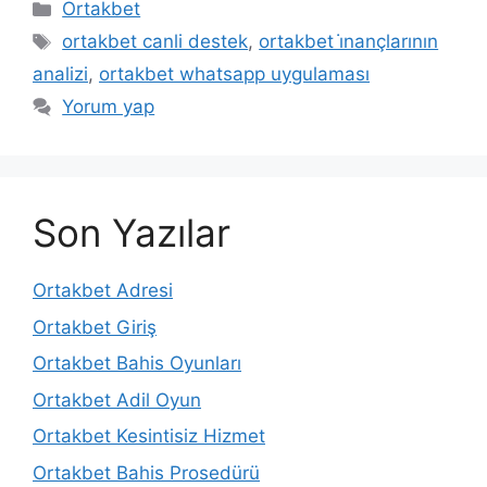
Kategoriler
Ortakbet
Etiketler
ortakbet canli destek
,
ortakbet i̇nançlarının
analizi
,
ortakbet whatsapp uygulaması
Yorum yap
Son Yazılar
Ortakbet Adresi
Ortakbet Giriş
Ortakbet Bahis Oyunları
Ortakbet Adil Oyun
Ortakbet Kesintisiz Hizmet
Ortakbet Bahis Prosedürü