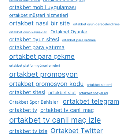
ortakbet maç süresi
ortakbet mobil uygulaması
ortakbet müşteri hizmetleri
ortakbet nasıl bir site
ortakbet oyun derecelendirme
Ortakbet Oyunlar
ortakbet oyun kaynakları
ortakbet oyun sitesi
ortakbet para yatirma
ortakbet para yatırma
ortakbet para çekme
ortakbet platform güncellemeleri
ortakbet promosyon
ortakbet promosyon kodu
ortakbet sistemi
ortakbet sitesi
ortakbet slot
ortakbet sosyal ağ
ortakbet telegram
Ortakbet Spor Bahisleri
ortakbet tv
ortakbet tv canli maç
ortakbet tv canli maç izle
Ortakbet Twitter
ortakbet tv izle