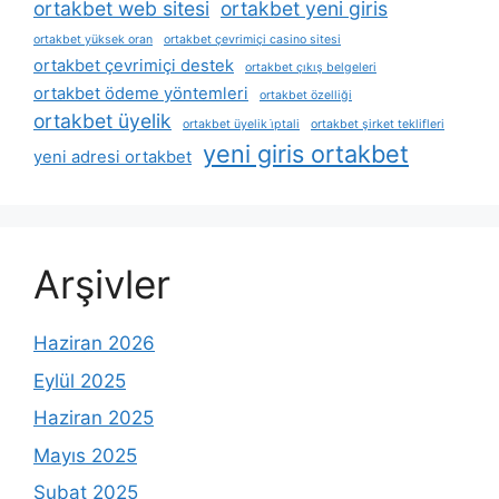
ortakbet web sitesi
ortakbet yeni giris
ortakbet yüksek oran
ortakbet çevrimiçi casino sitesi
ortakbet çevrimiçi destek
ortakbet çıkış belgeleri
ortakbet ödeme yöntemleri
ortakbet özelliği
ortakbet üyelik
ortakbet üyelik i̇ptali
ortakbet şirket teklifleri
yeni giris ortakbet
yeni adresi ortakbet
Arşivler
Haziran 2026
Eylül 2025
Haziran 2025
Mayıs 2025
Şubat 2025