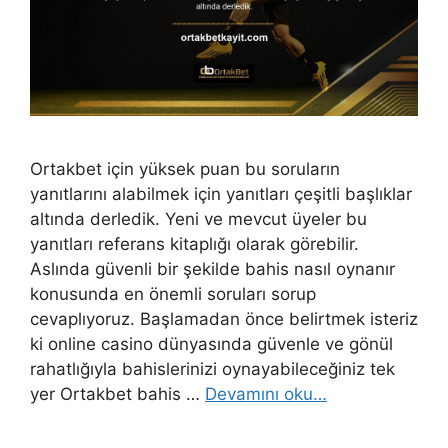
Ortakbet için yüksek puan bu soruların
yanıtlarını alabilmek için yanıtları çeşitli başlıklar
altında derledik. Yeni ve mevcut üyeler bu
yanıtları referans kitaplığı olarak görebilir.
Aslında güvenli bir şekilde bahis nasıl oynanır
konusunda en önemli soruları sorup
cevaplıyoruz. Başlamadan önce belirtmek isteriz
ki online casino dünyasında güvenle ve gönül
rahatlığıyla bahislerinizi oynayabileceğiniz tek
yer Ortakbet bahis …
Devamını oku…