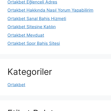
Ortakbet Eğlenceli Adres
Ortakbet Hakkında Nasıl Yorum Yapabilirim
Ortakbet Sanal Bahis Hizmeti
Ortakbet Sitesine Katılın
Ortakbet Mevduat
Ortakbet Spor Bahis Sitesi
Kategoriler
Ortakbet