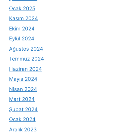
Ocak 2025
Kasım 2024
Ekim 2024
Eylül 2024
Ağustos 2024
Temmuz 2024
Haziran 2024
Mayıs 2024
Nisan 2024
Mart 2024
Şubat 2024
Ocak 2024
Aralık 2023