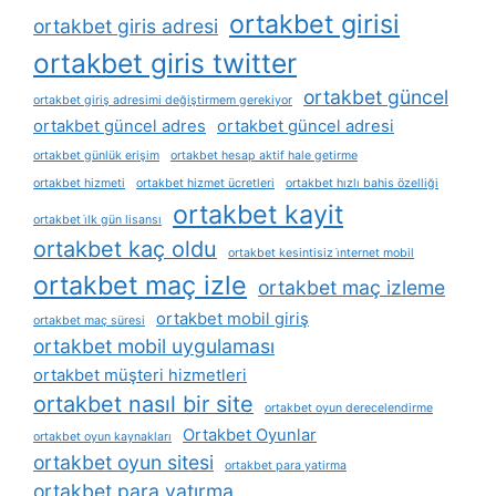
ortakbet girisi
ortakbet giris adresi
ortakbet giris twitter
ortakbet güncel
ortakbet giriş adresimi değiştirmem gerekiyor
ortakbet güncel adres
ortakbet güncel adresi
ortakbet günlük erişim
ortakbet hesap aktif hale getirme
ortakbet hizmeti
ortakbet hizmet ücretleri
ortakbet hızlı bahis özelliği
ortakbet kayit
ortakbet i̇lk gün lisansı
ortakbet kaç oldu
ortakbet kesintisiz i̇nternet mobil
ortakbet maç izle
ortakbet maç izleme
ortakbet mobil giriş
ortakbet maç süresi
ortakbet mobil uygulaması
ortakbet müşteri hizmetleri
ortakbet nasıl bir site
ortakbet oyun derecelendirme
Ortakbet Oyunlar
ortakbet oyun kaynakları
ortakbet oyun sitesi
ortakbet para yatirma
ortakbet para yatırma