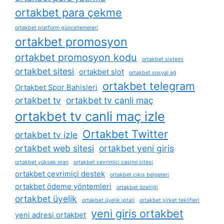
ortakbet para çekme
ortakbet platform güncellemeleri
ortakbet promosyon
ortakbet promosyon kodu
ortakbet sistemi
ortakbet sitesi
ortakbet slot
ortakbet sosyal ağ
ortakbet telegram
Ortakbet Spor Bahisleri
ortakbet tv
ortakbet tv canli maç
ortakbet tv canli maç izle
Ortakbet Twitter
ortakbet tv izle
ortakbet web sitesi
ortakbet yeni giris
ortakbet yüksek oran
ortakbet çevrimiçi casino sitesi
ortakbet çevrimiçi destek
ortakbet çıkış belgeleri
ortakbet ödeme yöntemleri
ortakbet özelliği
ortakbet üyelik
ortakbet üyelik i̇ptali
ortakbet şirket teklifleri
yeni giris ortakbet
yeni adresi ortakbet