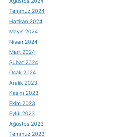
Ağustos 2024
Temmuz 2024
Haziran 2024
Mayıs 2024
Nisan 2024
Mart 2024
Şubat 2024
Ocak 2024
Aralık 2023
Kasım 2023
Ekim 2023
Eylül 2023
Ağustos 2023
Temmuz 2023