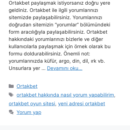
Ortakbet paylaşmak istiyorsanız doğru yere
geldiniz. Ortakbet ile ilgili yorumlarınızı
sitemizde paylaşabilirsiniz. Yorumlarınızı
doğrudan sitemizin “yorumlar” bölümündeki
form aracılığıyla paylaşabilirsiniz. Ortakbet
hakkındaki yorumlarınızı bizlerle ve diğer
kullanıcılarla paylaşmak için örnek olarak bu
formu doldurabilirsiniz. Önemli not:
yorumlarınızda küfür, argo, din, dil, ırk vb.
Unsurlara yer …
Devamını oku…
Kategoriler
Ortakbet
Etiketler
ortakbet hakkında nasıl yorum yapabilirim
,
ortakbet oyun sitesi
,
yeni adresi ortakbet
Yorum yap