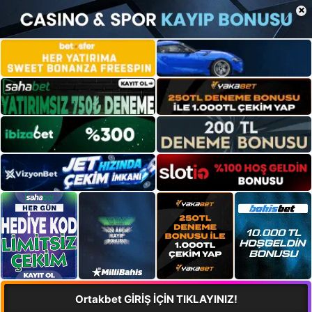
×
Ortakbet GİRİŞ İÇİN TIKLAYINIZ!