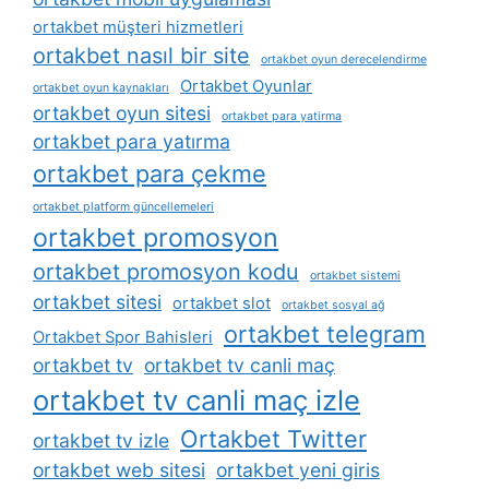
ortakbet müşteri hizmetleri
ortakbet nasıl bir site
ortakbet oyun derecelendirme
Ortakbet Oyunlar
ortakbet oyun kaynakları
ortakbet oyun sitesi
ortakbet para yatirma
ortakbet para yatırma
ortakbet para çekme
ortakbet platform güncellemeleri
ortakbet promosyon
ortakbet promosyon kodu
ortakbet sistemi
ortakbet sitesi
ortakbet slot
ortakbet sosyal ağ
ortakbet telegram
Ortakbet Spor Bahisleri
ortakbet tv
ortakbet tv canli maç
ortakbet tv canli maç izle
Ortakbet Twitter
ortakbet tv izle
ortakbet web sitesi
ortakbet yeni giris