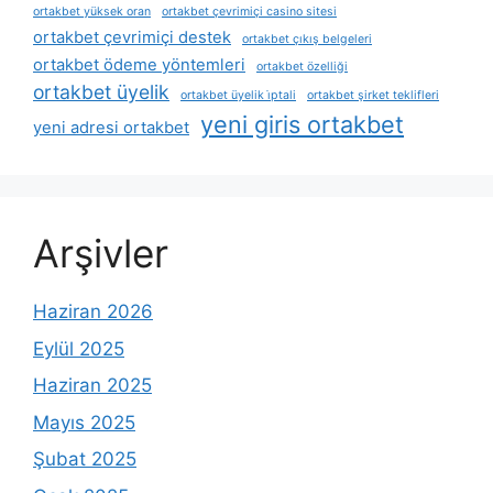
ortakbet yüksek oran
ortakbet çevrimiçi casino sitesi
ortakbet çevrimiçi destek
ortakbet çıkış belgeleri
ortakbet ödeme yöntemleri
ortakbet özelliği
ortakbet üyelik
ortakbet üyelik i̇ptali
ortakbet şirket teklifleri
yeni giris ortakbet
yeni adresi ortakbet
Arşivler
Haziran 2026
Eylül 2025
Haziran 2025
Mayıs 2025
Şubat 2025