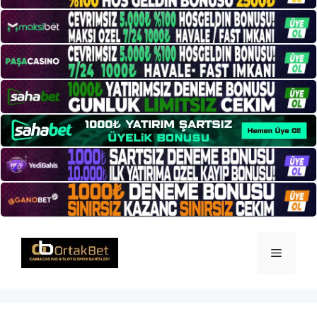
İçeriğe
atla
Menü