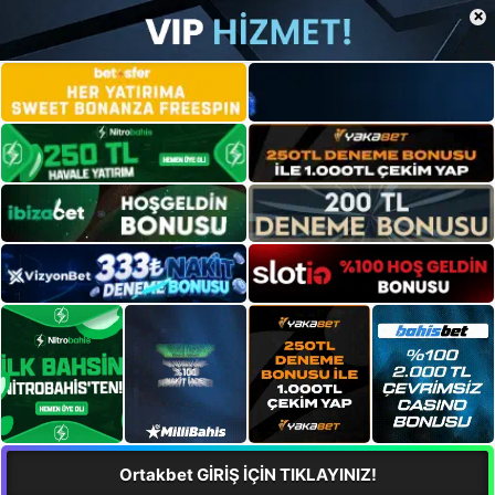
×
Ortakbet GİRİŞ İÇİN TIKLAYINIZ!