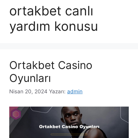
ortakbet canlı
yardım konusu
Ortakbet Casino
Oyunları
Nisan 20, 2024
Yazarı:
admin