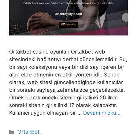
Ortakbet casino oyunları Ortakbet web
sitesindeki bağlantıyı derhal güncellemelidir. Bu,
bir sayı koleksiyonu veya bir dizi sayı içeren bir
alan elde etmenin en etkili yöntemidir. Sonuç
olarak, web sitesi güncellendiğinde kullanıcılar
bir sonraki sayfaya zahmetsizce geçebilecektir.
Örnek olarak önceki sitenin giriş linki 26 iken
sonraki sitenin giriş linki 17 olarak kalacaktır.
Kullanıcı uygun olmayan bir …
Devamını oku…
Kategoriler
Ortakbet