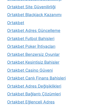
Ortakbet Site Güvenilirliği
Ortakbet Blackjack Kazanımı
Ortakbet
Ortakbet Adres Güncelleme
Ortakbet Futbol Bahisleri
Ortakbet Poker İhtiyaçları
Ortakbet Benzersiz Oyunlar
Ortakbet Kesintisiz Bahisler
Ortakbet Casino Güveni
Ortakbet Canlı Finans Bahisleri
Ortakbet Adres Değişiklikleri
Ortakbet Bağlantı Çözümleri
Ortakbet Eğlenceli Adres