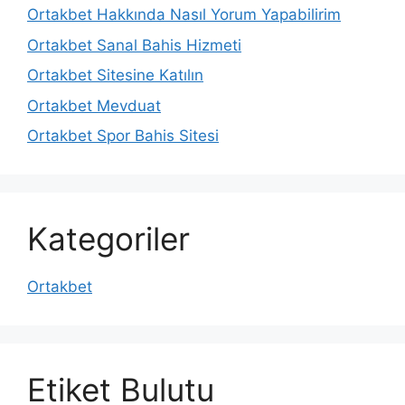
Ortakbet Hakkında Nasıl Yorum Yapabilirim
Ortakbet Sanal Bahis Hizmeti
Ortakbet Sitesine Katılın
Ortakbet Mevduat
Ortakbet Spor Bahis Sitesi
Kategoriler
Ortakbet
Etiket Bulutu