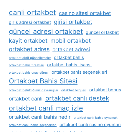
canli ortakbet
casino sitesi ortakbet
girisi ortakbet
giris adresi ortakbet
güncel adresi ortakbet
güncel ortakbet
kayit ortakbet
mobil ortakbet
ortakbet adres
ortakbet adresi
ortakbet bahis
ortakbet aktif güncellemeler
ortakbet bahis lisansı
ortakbet bahis fırsatları
ortakbet bahis seçenekleri
ortakbet bahis onay süreci
Ortakbet Bahis Sitesi
ortakbet bonus
ortakbet belirttiğimiz davranışlar
ortakbet bilgileri
ortakbet canli destek
ortakbet canli
ortakbet canli maç izle
ortakbet canlı bahis nedir
ortakbet canlı bahis oynamak
ortakbet canlı casino oyunları
ortakbet canlı bahis seçenekleri