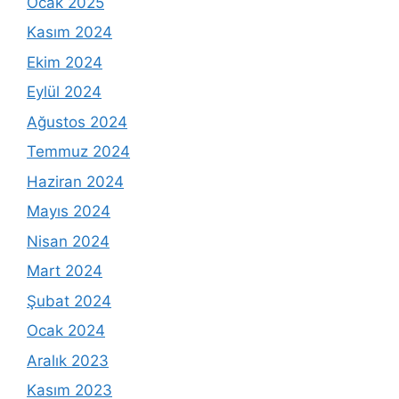
Ocak 2025
Kasım 2024
Ekim 2024
Eylül 2024
Ağustos 2024
Temmuz 2024
Haziran 2024
Mayıs 2024
Nisan 2024
Mart 2024
Şubat 2024
Ocak 2024
Aralık 2023
Kasım 2023