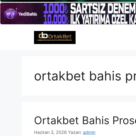
İçeriğe
atla
ortakbet bahis p
Ortakbet Bahis Pro
Haziran 3, 2026
Yazarı:
admin