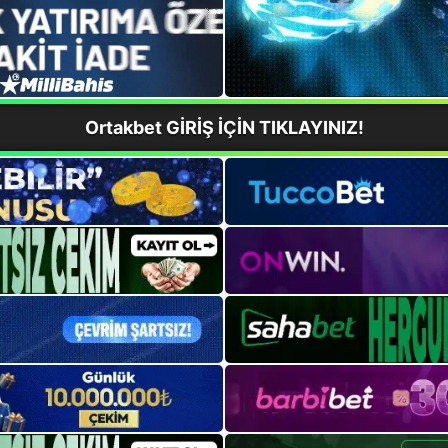
Ortakbet GİRİŞ İÇİN TIKLAYINIZ!