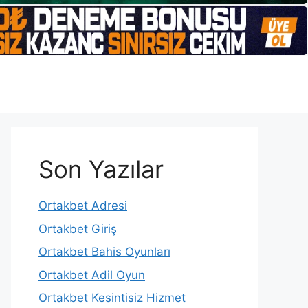
Son Yazılar
Ortakbet Adresi
Ortakbet Giriş
Ortakbet Bahis Oyunları
Ortakbet Adil Oyun
Ortakbet Kesintisiz Hizmet