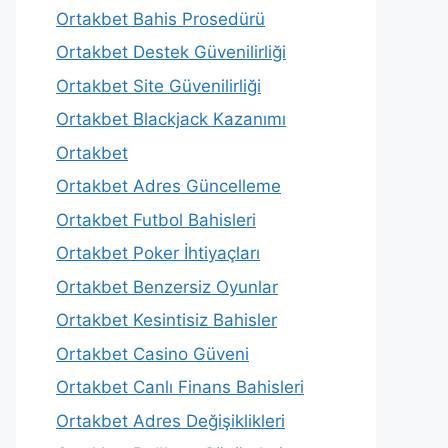
Ortakbet Bahis Prosedürü
Ortakbet Destek Güvenilirliği
Ortakbet Site Güvenilirliği
Ortakbet Blackjack Kazanımı
Ortakbet
Ortakbet Adres Güncelleme
Ortakbet Futbol Bahisleri
Ortakbet Poker İhtiyaçları
Ortakbet Benzersiz Oyunlar
Ortakbet Kesintisiz Bahisler
Ortakbet Casino Güveni
Ortakbet Canlı Finans Bahisleri
Ortakbet Adres Değişiklikleri