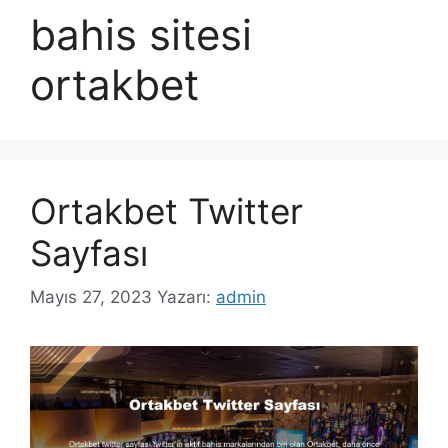
bahis sitesi
ortakbet
Ortakbet Twitter
Sayfası
Mayıs 27, 2023
Yazarı:
admin