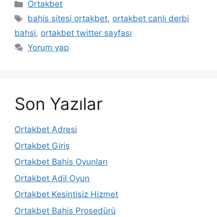
Kategoriler
Ortakbet
Etiketler
bahis sitesi ortakbet
,
ortakbet canlı derbi
bahsi
,
ortakbet twitter sayfası
Yorum yap
Son Yazılar
Ortakbet Adresi
Ortakbet Giriş
Ortakbet Bahis Oyunları
Ortakbet Adil Oyun
Ortakbet Kesintisiz Hizmet
Ortakbet Bahis Prosedürü