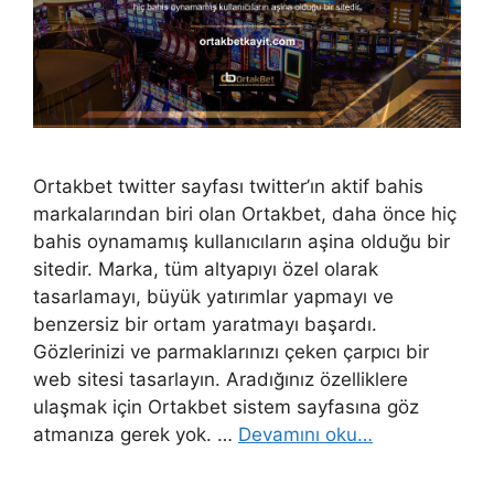
Ortakbet twitter sayfası twitter’ın aktif bahis
markalarından biri olan Ortakbet, daha önce hiç
bahis oynamamış kullanıcıların aşina olduğu bir
sitedir. Marka, tüm altyapıyı özel olarak
tasarlamayı, büyük yatırımlar yapmayı ve
benzersiz bir ortam yaratmayı başardı.
Gözlerinizi ve parmaklarınızı çeken çarpıcı bir
web sitesi tasarlayın. Aradığınız özelliklere
ulaşmak için Ortakbet sistem sayfasına göz
atmanıza gerek yok. …
Devamını oku…