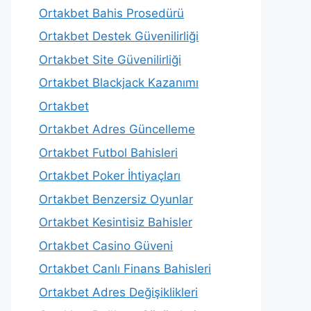
Ortakbet Bahis Prosedürü
Ortakbet Destek Güvenilirliği
Ortakbet Site Güvenilirliği
Ortakbet Blackjack Kazanımı
Ortakbet
Ortakbet Adres Güncelleme
Ortakbet Futbol Bahisleri
Ortakbet Poker İhtiyaçları
Ortakbet Benzersiz Oyunlar
Ortakbet Kesintisiz Bahisler
Ortakbet Casino Güveni
Ortakbet Canlı Finans Bahisleri
Ortakbet Adres Değişiklikleri