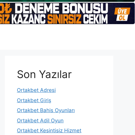
Son Yazılar
Ortakbet Adresi
Ortakbet Giriş
Ortakbet Bahis Oyunları
Ortakbet Adil Oyun
Ortakbet Kesintisiz Hizmet