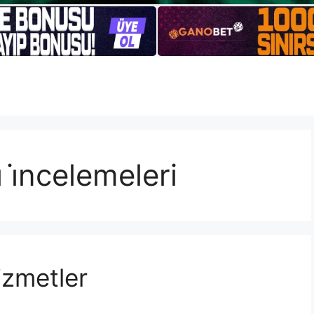
 i̇ncelemeleri
izmetler