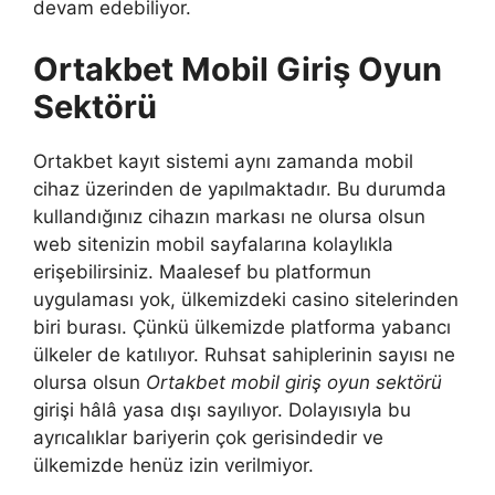
devam edebiliyor.
Ortakbet Mobil Giriş Oyun
Sektörü
Ortakbet kayıt sistemi aynı zamanda mobil
cihaz üzerinden de yapılmaktadır. Bu durumda
kullandığınız cihazın markası ne olursa olsun
web sitenizin mobil sayfalarına kolaylıkla
erişebilirsiniz. Maalesef bu platformun
uygulaması yok, ülkemizdeki casino sitelerinden
biri burası. Çünkü ülkemizde platforma yabancı
ülkeler de katılıyor. Ruhsat sahiplerinin sayısı ne
olursa olsun
Ortakbet mobil giriş oyun sektörü
girişi hâlâ yasa dışı sayılıyor. Dolayısıyla bu
ayrıcalıklar bariyerin çok gerisindedir ve
ülkemizde henüz izin verilmiyor.