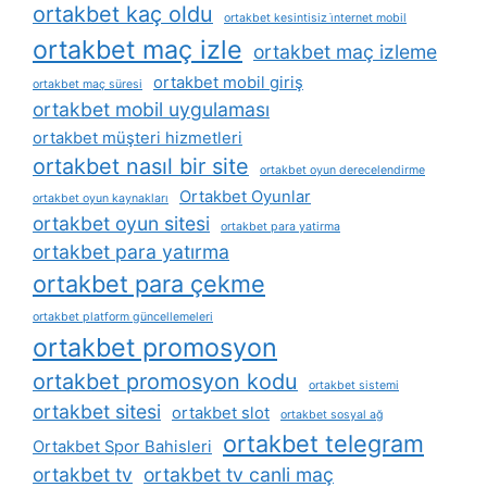
ortakbet kaç oldu
ortakbet kesintisiz i̇nternet mobil
ortakbet maç izle
ortakbet maç izleme
ortakbet mobil giriş
ortakbet maç süresi
ortakbet mobil uygulaması
ortakbet müşteri hizmetleri
ortakbet nasıl bir site
ortakbet oyun derecelendirme
Ortakbet Oyunlar
ortakbet oyun kaynakları
ortakbet oyun sitesi
ortakbet para yatirma
ortakbet para yatırma
ortakbet para çekme
ortakbet platform güncellemeleri
ortakbet promosyon
ortakbet promosyon kodu
ortakbet sistemi
ortakbet sitesi
ortakbet slot
ortakbet sosyal ağ
ortakbet telegram
Ortakbet Spor Bahisleri
ortakbet tv
ortakbet tv canli maç