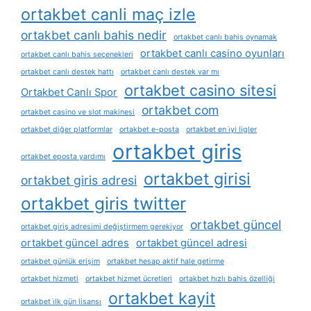
ortakbet canli maç izle
ortakbet canlı bahis nedir
ortakbet canlı bahis oynamak
ortakbet canlı casino oyunları
ortakbet canlı bahis seçenekleri
ortakbet canlı destek hattı
ortakbet canlı destek var mı
ortakbet casino sitesi
Ortakbet Canlı Spor
ortakbet com
ortakbet casino ve slot makinesi
ortakbet diğer platformlar
ortakbet e-posta
ortakbet en i̇yi ligler
ortakbet giris
ortakbet eposta yardımı
ortakbet girisi
ortakbet giris adresi
ortakbet giris twitter
ortakbet güncel
ortakbet giriş adresimi değiştirmem gerekiyor
ortakbet güncel adres
ortakbet güncel adresi
ortakbet günlük erişim
ortakbet hesap aktif hale getirme
ortakbet hizmeti
ortakbet hizmet ücretleri
ortakbet hızlı bahis özelliği
ortakbet kayit
ortakbet i̇lk gün lisansı