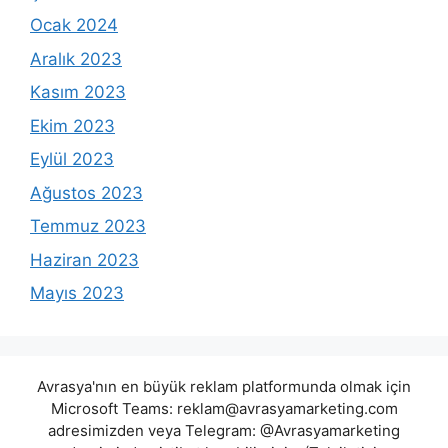
Ocak 2024
Aralık 2023
Kasım 2023
Ekim 2023
Eylül 2023
Ağustos 2023
Temmuz 2023
Haziran 2023
Mayıs 2023
Avrasya'nın en büyük reklam platformunda olmak için
Microsoft Teams:
reklam@avrasyamarketing.com
adresimizden veya Telegram: @Avrasyamarketing