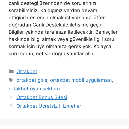
canlı desteği üzerinden de sorularınızı
sorabilirsiniz. Kaldığınız yerden devam
ettiğinizden emin olmak istiyorsanız lütfen
doğrudan Canlı Destek ile iletişime geçin.
Bilgiler yakında tarafınıza iletilecektir. Bahisçiler
hakkında bilgi almak veya güvenlikle ilgili soru
sormak için üye olmanıza gerek yok. Kolayca
soru sorun, net ve doğru yanıtlar alın
Kategoriler
Ortakbet
Etiketler
ortakbet giris
,
ortakbet mobil uygulaması
,
ortakbet oyun sektörü
Ortakbet Bonus Sitesi
Ortakbet Ücretsiz Hizmetler