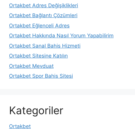
Ortakbet Adres Değişiklikleri
Ortakbet Bağlantı Çözümleri
Ortakbet Eğlenceli Adres
Ortakbet Hakkında Nasıl Yorum Yapabilirim
Ortakbet Sanal Bahis Hizmeti
Ortakbet Sitesine Katılın
Ortakbet Mevduat
Ortakbet Spor Bahis Sitesi
Kategoriler
Ortakbet