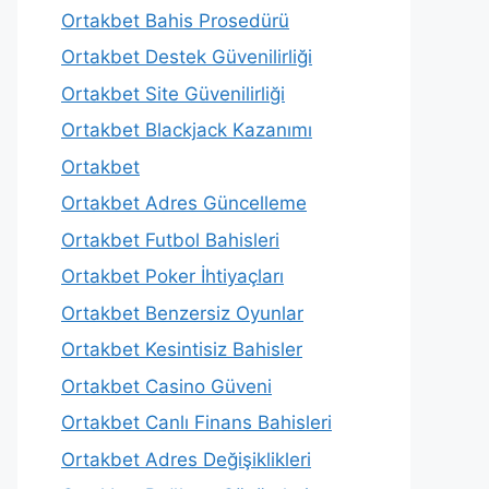
Ortakbet Bahis Prosedürü
Ortakbet Destek Güvenilirliği
Ortakbet Site Güvenilirliği
Ortakbet Blackjack Kazanımı
Ortakbet
Ortakbet Adres Güncelleme
Ortakbet Futbol Bahisleri
Ortakbet Poker İhtiyaçları
Ortakbet Benzersiz Oyunlar
Ortakbet Kesintisiz Bahisler
Ortakbet Casino Güveni
Ortakbet Canlı Finans Bahisleri
Ortakbet Adres Değişiklikleri