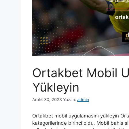
Ortakbet Mobil 
Yükleyin
Aralık 30, 2023
Yazarı:
admin
Ortakbet mobil uygulamasını yükleyin Ort
kategorilerinde birinci oldu. Mobil bahis s