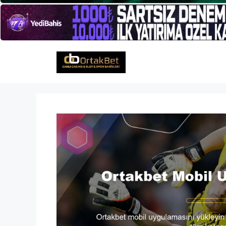
İçeriğe
atla