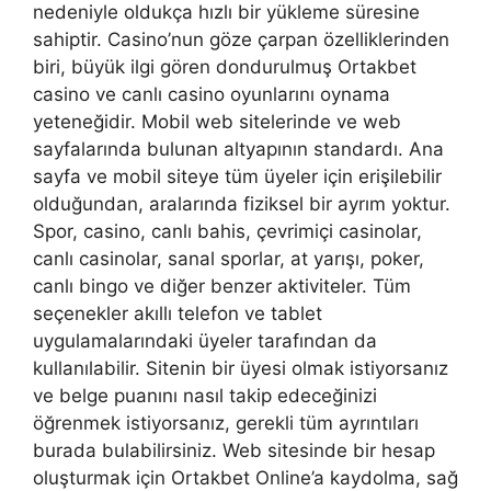
nedeniyle oldukça hızlı bir yükleme süresine
sahiptir. Casino’nun göze çarpan özelliklerinden
biri, büyük ilgi gören dondurulmuş Ortakbet
casino ve canlı casino oyunlarını oynama
yeteneğidir. Mobil web sitelerinde ve web
sayfalarında bulunan altyapının standardı. Ana
sayfa ve mobil siteye tüm üyeler için erişilebilir
olduğundan, aralarında fiziksel bir ayrım yoktur.
Spor, casino, canlı bahis, çevrimiçi casinolar,
canlı casinolar, sanal sporlar, at yarışı, poker,
canlı bingo ve diğer benzer aktiviteler. Tüm
seçenekler akıllı telefon ve tablet
uygulamalarındaki üyeler tarafından da
kullanılabilir. Sitenin bir üyesi olmak istiyorsanız
ve belge puanını nasıl takip edeceğinizi
öğrenmek istiyorsanız, gerekli tüm ayrıntıları
burada bulabilirsiniz. Web sitesinde bir hesap
oluşturmak için Ortakbet Online’a kaydolma, sağ