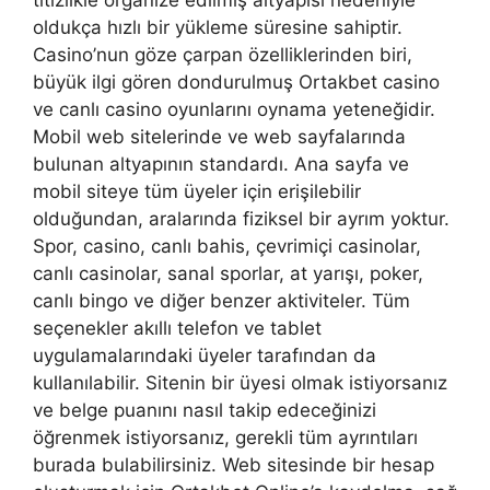
titizlikle organize edilmiş altyapısı nedeniyle
oldukça hızlı bir yükleme süresine sahiptir.
Casino’nun göze çarpan özelliklerinden biri,
büyük ilgi gören dondurulmuş Ortakbet casino
ve canlı casino oyunlarını oynama yeteneğidir.
Mobil web sitelerinde ve web sayfalarında
bulunan altyapının standardı. Ana sayfa ve
mobil siteye tüm üyeler için erişilebilir
olduğundan, aralarında fiziksel bir ayrım yoktur.
Spor, casino, canlı bahis, çevrimiçi casinolar,
canlı casinolar, sanal sporlar, at yarışı, poker,
canlı bingo ve diğer benzer aktiviteler. Tüm
seçenekler akıllı telefon ve tablet
uygulamalarındaki üyeler tarafından da
kullanılabilir. Sitenin bir üyesi olmak istiyorsanız
ve belge puanını nasıl takip edeceğinizi
öğrenmek istiyorsanız, gerekli tüm ayrıntıları
burada bulabilirsiniz. Web sitesinde bir hesap