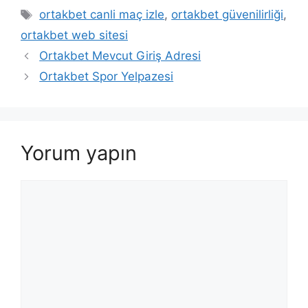
Etiketler
ortakbet canli maç izle
,
ortakbet güvenilirliği
,
ortakbet web sitesi
Ortakbet Mevcut Giriş Adresi
Ortakbet Spor Yelpazesi
Yorum yapın
Yorum