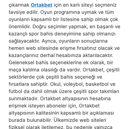
çıkarmak
Ortakbet
için en karlı siteyi seçmeniz
tavsiye edilir. Oyun programına uymak ve tüm
oyunların kapsamlı bir listesine sahip olmak çok
önemlidir. Doğru seçimler yapmak, en başarılı ve
kazançlı spor bahis deneyimine sahip olmanızı
sağlayacaktır. Ayrıca, oyunların sonuçlarına
hemen web sitesinde erişme fırsatınız olacak ve
kazançlarınız derhal hesabınıza aktarılacaktır.
Geleneksel bahis seçeneklerine ek olarak, bir
maça katılma olasılığı da vardır. Ortakbet, çeşitli
sektörlerde çok çeşitli bahis seçeneği ve
fırsatlara sahiptir. Okul, voleybol, basketbol ve
futbol da dahil olmak üzere çeşitli spor takımları
sunmaktadır. Ortakbet altyapısının hesabına
erişmek isteyen aboneler için, Ortakbet
altyapısının kalitesinin kapsamlı bir açıklaması
burada bulunabilir. Ülkemizde web siteleri
fiziksel olarak iletilemez, bu nedenle yalnızca