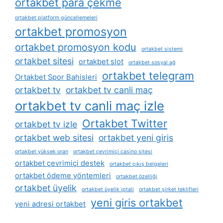
ortakbet para çekme
ortakbet platform güncellemeleri
ortakbet promosyon
ortakbet promosyon kodu
ortakbet sistemi
ortakbet sitesi
ortakbet slot
ortakbet sosyal ağ
ortakbet telegram
Ortakbet Spor Bahisleri
ortakbet tv
ortakbet tv canli maç
ortakbet tv canli maç izle
Ortakbet Twitter
ortakbet tv izle
ortakbet web sitesi
ortakbet yeni giris
ortakbet yüksek oran
ortakbet çevrimiçi casino sitesi
ortakbet çevrimiçi destek
ortakbet çıkış belgeleri
ortakbet ödeme yöntemleri
ortakbet özelliği
ortakbet üyelik
ortakbet üyelik i̇ptali
ortakbet şirket teklifleri
yeni giris ortakbet
yeni adresi ortakbet