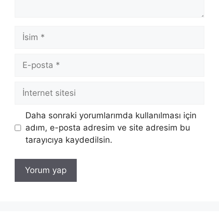
İsim
E-
posta
İnternet
sitesi
Daha sonraki yorumlarımda kullanılması için
adım, e-posta adresim ve site adresim bu
tarayıcıya kaydedilsin.