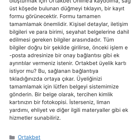
oluşturmak için Ortakbet Online’a kaydolma, sağ
üst köşede bulunan düğmeyi tıklayın, bir kayıt
formu görünecektir. Formu tamamen
tamamlamak önemlidir. Kişisel detaylar, iletişim
bilgileri ve para birimi, seyahat belgelerine dahil
edilmesi gereken bilgiler arasındadır. Tüm
bilgiler doğru bir şekilde girilirse, önceki işlem e
-posta adresinize bir onay bağlantısı gibi ek
ayrıntılar vermeniz istenir. Ortakbet üyelik kartı
istiyor mu? Bu, sağlanan bağlantıya
tıkladığınızda ortaya çıkar. Üyeliğinizi
tamamlamak için lütfen belgeyi sistemimize
gönderin. Bir belge olarak, tercihen kimlik
kartınızın bir fotokopisi. İsterseniz, liman
yardımı, ehliyet ve diğer ilgili materyaller gibi ek
hizmetler sunabiliriz.
Kategoriler
Ortakbet