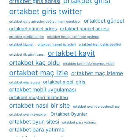
ortakbet girisi
ortakbet giris adresi
ortakbet giris twitter
ortakbet güncel
ortakbet giriş adresimi değiştirmem gerekiyor
ortakbet güncel adres
ortakbet güncel adresi
ortakbet günlük erişim
ortakbet hesap aktif hale getirme
ortakbet hizmeti
ortakbet hizmet ücretleri
ortakbet hızlı bahis özelliği
ortakbet kayit
ortakbet i̇lk gün lisansı
ortakbet kaç oldu
ortakbet kesintisiz i̇nternet mobil
ortakbet maç izle
ortakbet maç izleme
ortakbet mobil giriş
ortakbet maç süresi
ortakbet mobil uygulaması
ortakbet müşteri hizmetleri
ortakbet nasıl bir site
ortakbet oyun derecelendirme
Ortakbet Oyunlar
ortakbet oyun kaynakları
ortakbet oyun sitesi
ortakbet para yatirma
ortakbet para yatırma