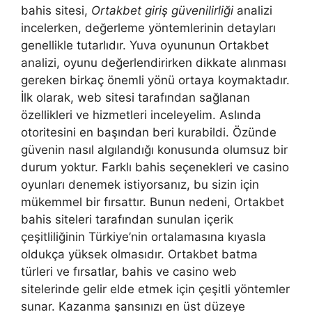
bahis sitesi,
Ortakbet giriş güvenilirliği
analizi
incelerken, değerleme yöntemlerinin detayları
genellikle tutarlıdır. Yuva oyununun Ortakbet
analizi, oyunu değerlendirirken dikkate alınması
gereken birkaç önemli yönü ortaya koymaktadır.
İlk olarak, web sitesi tarafından sağlanan
özellikleri ve hizmetleri inceleyelim. Aslında
otoritesini en başından beri kurabildi. Özünde
güvenin nasıl algılandığı konusunda olumsuz bir
durum yoktur. Farklı bahis seçenekleri ve casino
oyunları denemek istiyorsanız, bu sizin için
mükemmel bir fırsattır. Bunun nedeni, Ortakbet
bahis siteleri tarafından sunulan içerik
çeşitliliğinin Türkiye’nin ortalamasına kıyasla
oldukça yüksek olmasıdır. Ortakbet batma
türleri ve fırsatlar, bahis ve casino web
sitelerinde gelir elde etmek için çeşitli yöntemler
sunar. Kazanma şansınızı en üst düzeye