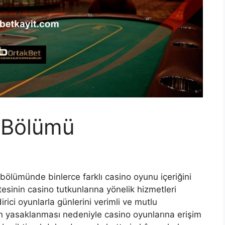
 Bölümü
ölümünde binlerce farklı casino oyunu içeriğini
tesinin casino tutkunlarına yönelik hizmetleri
rici oyunlarla günlerini verimli ve mutlu
rın yasaklanması nedeniyle casino oyunlarına erişim